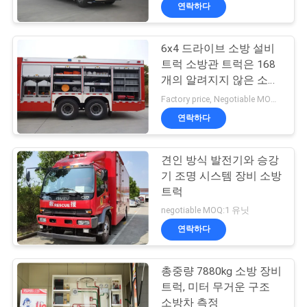
하
연락하다
여
6x4 드라이브 소방 설비
36
트럭 소방관 트럭은 168
공
개의 알려지지 않은 소방
불 싸움 트럭
설비를 포함합니다
장
Factory price, Negotiable MOQ:1 유닛
연락하다
여
행
견인 방식 발전기와 승강
기 조명 시스템 장비 소방
트럭
품
41
negotiable MOQ:1 유닛
질
연락하다
급수탑 소방차
관
총중량 7880kg 소방 장비
리
트럭, 미터 무거운 구조
소방차 측정