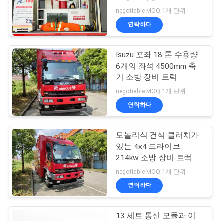
negotiable MOQ:1개 단위
연
연락하다
101
락
Isuzu 포좌 18 톤 수용량
주
물 유조선 소방차
6개의 좌석 4500mm 축
세
거 소방 장비 트럭
negotiable MOQ:1개 단위
요
연락하다
뉴
모놀리식 건식 클러치가
81
있는 4x4 드라이브
스
214kw 소방 장비 트럭
거품 소방차
negotiable MOQ:1개 단위
사
연락하다
이
13 세트 통신 모듈과 이