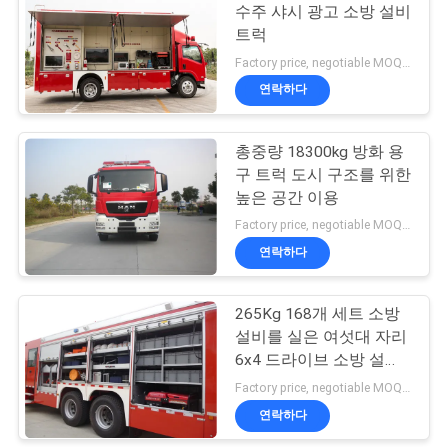
트
수주 샤시 광고 소방 설비
트럭
맵
60
Factory price, negotiable MOQ:1 유닛
연락하다
비상사태 구조 차량
PRIVACY
POLICY
총중량 18300kg 방화 용
구 트럭 도시 구조를 위한
높은 공간 이용
Factory price, negotiable MOQ:1 유닛
연락하다
11
265Kg 168개 세트 소방
공항 소방차
설비를 실은 여섯대 자리
6x4 드라이브 소방 설비
트럭
Factory price, negotiable MOQ:1 유닛
연락하다