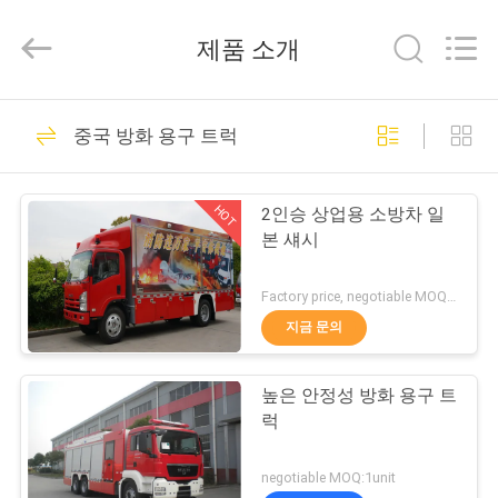
2017
-
2026
제품 소개
Shanghai
Jindun
special
vehicle
Equipment
집
44
Co.,
중국 방화 용구 트럭
Ltd.
All
Rights
상업적인 소방차
Reserved.
제
HOT
2인승 상업용 소방차 일
품
본 섀시
Factory price, negotiable MOQ:1 유닛
우
지금 문의
22
리
높은 안정성 방화 용구 트
에
가벼운 소방차
럭
대
negotiable MOQ:1unit